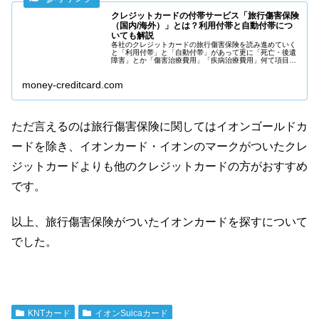
クレジットカードの付帯サービス「旅行傷害保険
（国内/海外）」とは？利用付帯と自動付帯につ
いても解説
各社のクレジットカードの旅行傷害保険を読み進めていく
と「利用付帯」と「自動付帯」があって更に「死亡・後遺
障害」とか「傷害治療費用」「疾病治療費用」何て項目も
あったりしてよく分からないという方に詳しく説明してい
ます。
money-creditcard.com
ただ言えるのは旅行傷害保険に関してはイオンゴールドカ
ードを除き、イオンカード・イオンのマークがついたクレ
ジットカードよりも他のクレジットカードの方がおすすめ
です。
以上、旅行傷害保険がついたイオンカードを探すについて
でした。
KNTカード
イオンSuicaカード