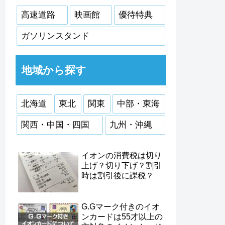
高速道路
映画館
優待特典
ガソリンスタンド
地域から探す
北海道
東北
関東
中部・東海
関西・中国・四国
九州・沖縄
イオンの消費税は切り
上げ？切り下げ？割引
時は割引後に課税？
G.Gマーク付きのイオ
ンカードは55才以上の